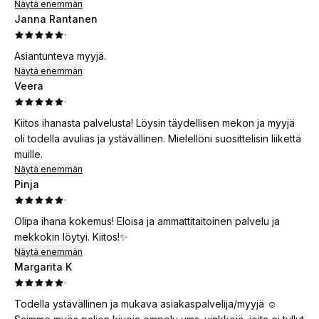
Näytä enemmän
Janna Rantanen
·
Asiantunteva myyjä.
Näytä enemmän
Veera
·
Kiitos ihanasta palvelusta! Löysin täydellisen mekon ja myyjä
oli todella avulias ja ystävällinen. Mielellöni suosittelisin liikettä
muille.
Näytä enemmän
Pinja
·
Olipa ihana kokemus! Eloisa ja ammattitaitoinen palvelu ja
mekkokin löytyi. Kiitos!✨
Näytä enemmän
Margarita K
·
Todella ystävällinen ja mukava asiakaspalvelija/myyjä ☺️