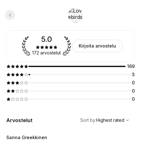
5.0
Kirjoita arvostelu
172 arvostelut
169
3
0
0
0
,
Highest rated
Sort
Arvostelut
Sort by
:
Highest rated
Sanna Greekkinen