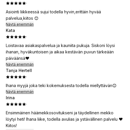
·
Asiointi liikkeessä sujui todella hyvin,erittäin hyvää
palvelua,kiitos 😊
Näytä enemmän
Kata
·
Loistavaa asiakaspalvelua ja kauniita pukuja. Siskoni löysi
ihanan, hyväkuntoisen ja aikaa kestävän puvun tärkeään
päiväänsä❤️
Näytä enemmän
Tanja Hertell
·
Ihana myyjä joka teki kokemuksesta todella miellyttävän😊
Näytä enemmän
Irina
·
Ensimmäinen häämekkosovitukseni ja täydellinen mekko
löytyi heti! Ihana liike, todella avulias ja ystävällinen palvelu ❤️
Kiitos!