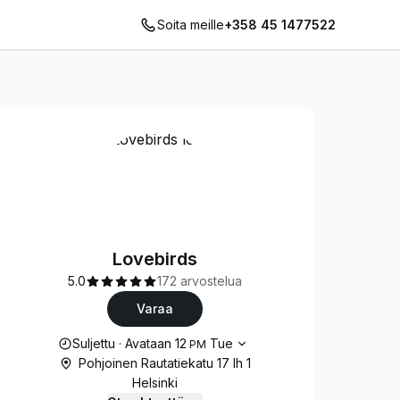
Soita meille
+358 45 1477522
Lovebirds
5.0
172 arvostelua
Varaa
Aukioloajat
Suljettu
·
Avataan
12
Tue
PM
Pohjoinen Rautatiekatu 17 lh 1
Helsinki