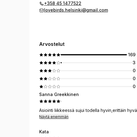
+358 45 1477522
lovebirds.helsinki@gmail.com
Arvostelut
169
3
0
0
0
Sanna Greekkinen
·
Asiointi liikkeessä sujui todella hyvin,erittäin hyv
Näytä enemmän
Kata