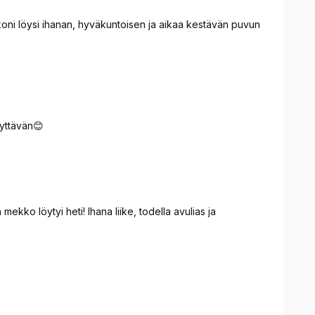
skoni löysi ihanan, hyväkuntoisen ja aikaa kestävän puvun
lyttävän😊
kko löytyi heti! Ihana liike, todella avulias ja