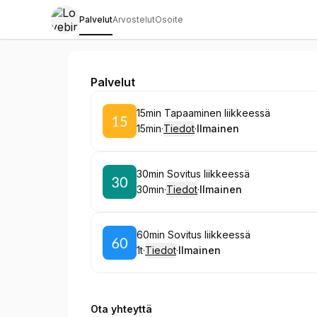
Palvelut
Arvostelut
Osoite
Lovebirds
Palvelut
Varaa
15min Tapaaminen liikkeessä
15min
·
Tiedot
·
Ilmainen
.
Kesto
:
.
Hinta
:
Varaa
30min Sovitus liikkeessä
30min
·
Tiedot
·
Ilmainen
.
Kesto
:
.
Hinta
:
Varaa
60min Sovitus liikkeessä
1t
·
Tiedot
·
Ilmainen
.
Kesto
:
.
Hinta
:
Ota yhteyttä