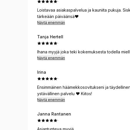
·
Loistavaa asiakaspalvelua ja kauniita pukuja. Si
tärkeään päiväänsä❤️
Näytä enemmän
Tanja Hertell
·
Ihana myyjä joka teki kokemuksesta todella miel
Näytä enemmän
Irina
·
Ensimmäinen häämekkosovitukseni ja täydellinen me
ystävällinen palvelu ❤️ Kiitos!
Näytä enemmän
Janna Rantanen
·
Asiantunteva myyjä.