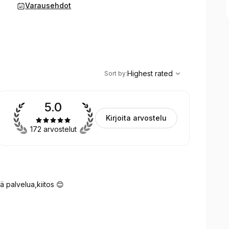
Varausehdot
,
Highest rated
Sort
Highest rated
Sort by
:
5.0
Kirjoita arvostelu
172 arvostelut
ää palvelua,kiitos 😊